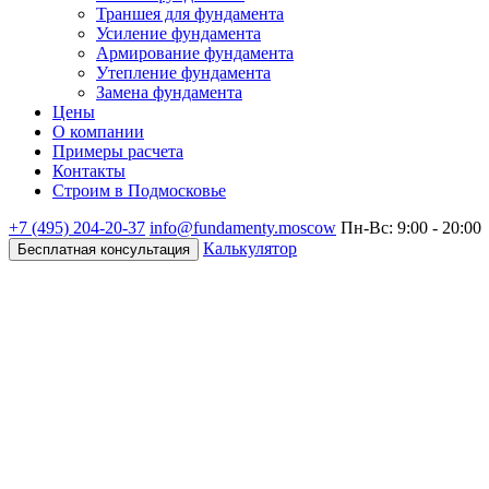
Траншея для фундамента
Усиление фундамента
Армирование фундамента
Утепление фундамента
Замена фундамента
Цены
О компании
Примеры расчета
Контакты
Строим в Подмосковье
+7 (495)
204-20-37
info@fundamenty.moscow
Пн-Вс: 9:00 - 20:00
Калькулятор
Бесплатная консультация